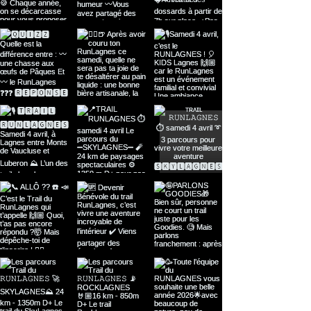
Bénévole
,
et repartez avec des
goodies et des souvenirs.
Si vous êtes intéressé, merci de
remplir le formulaire ci-dessous,
même si vous avez déjà été bénévole
auparavant.
FORMULAIRE