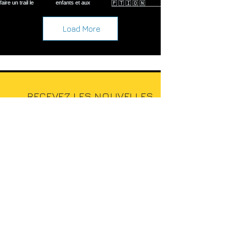
Load More
RECEVEZ LES NOUVELLES
DU RUNLAGNES
INSCRIPTION À LA
NEWSLETTER :
INSCRIPTION